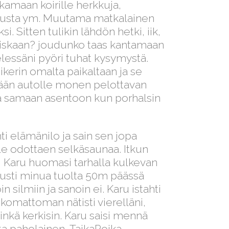
kamaan koirille herkkuja,
arausta ym. Muutama matkalainen
si. Sitten tulikin lähdön hetki, iik,
 niskaan? joudunko taas kantamaan
lessäni pyöri tuhat kysymystä.
iikerin omalta paikaltaan ja se
emään autolle monen pelottavan
känä samaan asentoon kun porhalsin
ti elämänilo ja sain sen jopa
le odottaen selkäsaunaa. Itkun
si! Karu huomasi tarhalla kulkevan
olusti minua tuolta 50m päässä
n silmiin ja sanoin ei. Karu istahti
 uskomattoman nätisti vierelläni,
minkä kerkisin. Karu saisi mennä
ta paholainen, TaikaPoika.