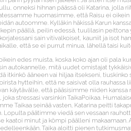
llu, onneksi hihnan päässä oli Katarina, jolla ri
akatessamme huomasimme, että Raisu ei oikein
eidän autoomme. Kylläkin häkissä Karun kanssa
ekepin päällä, peilin edessä, tuulilasin peittona
korjatessani sain vitivalkoiset, kauniit ja isot h
ikalle, että se ei purrut minua, lähellä taisi kuit
kein edes muista, koska koko ajan oli pala kur
 autokannelle, mitä uudet omistajat tykkäisiv
dä itkinkö ääneen vai hiljaa itsekseni, tiuskink
sta hytteihin, että ne saisivat olla rauhassa lii
an käytävälle, että pääsisimme niiden kanssa
oka stressasi varsinkin TaikaPoikaa. Humalais
imme Taikaa seinää vasten, Katarina peitti tak
. Lopulta päätimme viedä sen vessaan rauhot
se kaatoi minut ja kömpi päälleni makaamaan. A
ä edelleenkään. Taika aloitti pienen tutkimusm