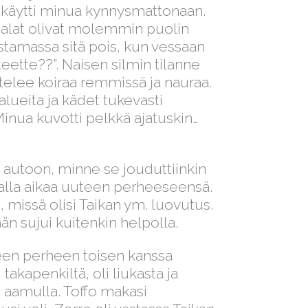
ten käytti minua kynnysmattonaan.
ajalat olivat molemmin puolin
 nostamassa sitä pois, kun vessaan
eette??”. Naisen silmin tilanne
 pitelee koiraa remmissä ja nauraa.
 alueita ja kädet tukevasti
nua kuvotti pelkkä ajatuskin…
 autoon, minne se jouduttiinkin
amalla aikaa uuteen perheeseensä.
i, missä olisi Taikan ym. luovutus.
än sujui kuitenkin helpolla.
een perheen toisen kanssa
akapenkiltä, oli liukasta ja
n aamulla. Toffo makasi