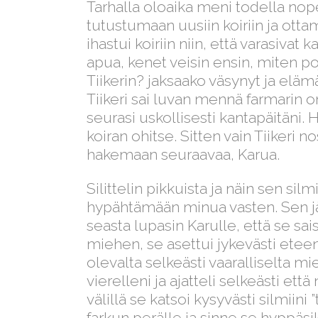
Tarhalla oloaika meni todella nop
tutustumaan uusiin koiriin ja ott
ihastui koiriin niin, että varasivat 
apua, kenet veisin ensin, miten 
Tiikerin? jaksaako väsynyt ja elä
Tiikeri sai luvan mennä farmarin om
seurasi uskollisesti kantapäitäni
koiran ohitse. Sitten vain Tiikeri
hakemaan seuraavaa, Karua.
Silittelin pikkuista ja näin sen si
hypähtämään minua vasten. Sen jäl
seasta lupasin Karulle, että se sa
miehen, se asettui jykevästi etee
olevalta selkeästi vaaralliselta mieh
vierelleni ja ajatteli selkeästi ett
välillä se katsoi kysyvästi silmiin
farkun perälle ja sinne se hyppäsi