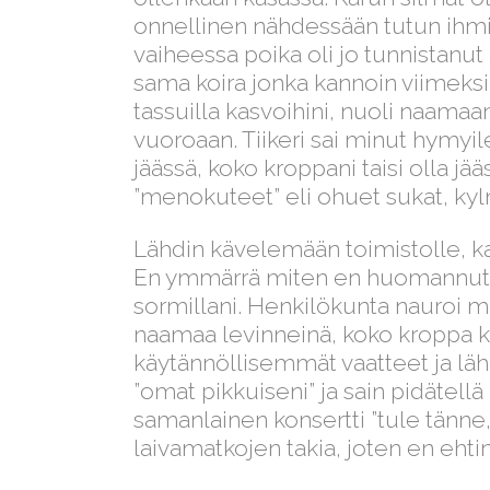
onnellinen nähdessään tutun ihmise
vaiheessa poika oli jo tunnistanut
sama koira jonka kannoin viimeksi?
tassuilla kasvoihini, nuoli naama
vuoroaan. Tiikeri sai minut hymyil
jäässä, koko kroppani taisi olla jää
”menokuteet” eli ohuet sukat, kylm
Lähdin kävelemään toimistolle, kan
En ymmärrä miten en huomannut p
sormillani. Henkilökunta nauroi mi
naamaa levinneinä, koko kroppa ky
käytännöllisemmät vaatteet ja läh
”omat pikkuiseni” ja sain pidätellä
samanlainen konsertti ”tule tänne, 
laivamatkojen takia, joten en ehti