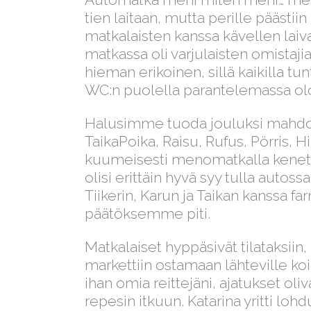
tien laitaan, mutta perille päästi
matkalaisten kanssa kävellen la
matkassa oli varjulaisten omistaji
hieman erikoinen, sillä kaikilla tu
WC:n puolella parantelemassa oloa
Halusimme tuoda jouluksi mahdoll
TaikaPoika, Raisu, Rufus, Pörris, H
kuumeisesti menomatkalla kenet mi
olisi erittäin hyvä syy tulla aut
Tiikerin, Karun ja Taikan kanssa f
päätöksemme piti.
Matkalaiset hyppäsivät tilataksi
markettiin ostamaan lähteville koir
ihan omia reittejäni, ajatukset ol
repesin itkuun. Katarina yritti loh