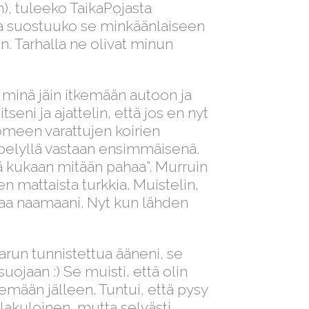
), tuleeko TaikaPojasta
ja suostuuko se minkäänlaiseen
. Tarhalla ne olivat minun
 minä jäin itkemään autoon ja
seni ja ajattelin, että jos en nyt
meen varattujen koirien
yppelyllä vastaan ensimmäisenä.
ä kukaan mitään pahaa”. Murruin
 sen mattaista turkkia. Muistelin,
taa naamaani. Nyt kun lähden
Karun tunnistettua ääneni, se
ojaan :) Se muisti, että olin
emään jälleen. Tuntui, että pysy
alakuloinen, mutta selvästi