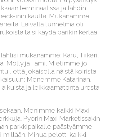
ukkaan terminaalissa ja lähdin
check-inin kautta. Mukanamme
eneitä. Laivalla tunnelma oli
rukoista taisi käydä parikin kertaa
ähtisi mukanamme: Karu, Tiikeri,
eta, Molly ja Fami. Mietimme jo
, että jokaisella näistä koirista
 ratkaisuun; Menemme Katarinan,
e aikuista ja leikkaamatonta urosta
n sekaan. Menimme kaikki Maxi
 herkkuja. Pyörin Maxi Marketissakin
Tarhan parkkipaikalle päästyämme
 millään. Minua pelotti kaikki,