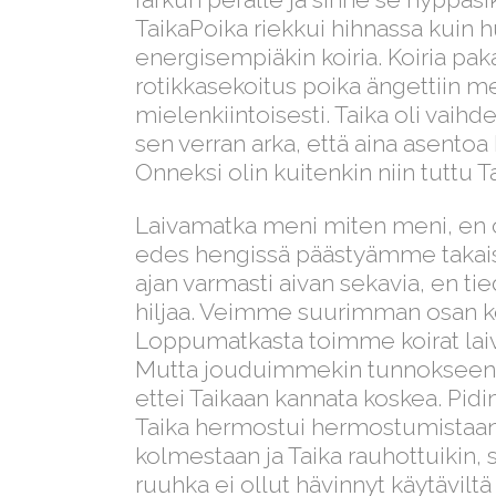
TaikaPoika riekkui hihnassa kuin hu
energisempiäkin koiria. Koiria p
rotikkasekoitus poika ängettiin m
mielenkiintoisesti. Taika oli vaihd
sen verran arka, että aina asentoa 
Onneksi olin kuitenkin niin tuttu Ta
Laivamatka meni miten meni, en oi
edes hengissä päästyämme takaisin
ajan varmasti aivan sekavia, en tie
hiljaa. Veimme suurimman osan koiri
Loppumatkasta toimme koirat laiv
Mutta jouduimmekin tunnokseen, j
ettei Taikaan kannata koskea. Pid
Taika hermostui hermostumistaan
kolmestaan ja Taika rauhottuikin, 
ruuhka ei ollut hävinnyt käytävilt