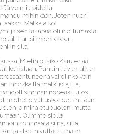
ittää voimia pidellä
 mahdu mihinkään. Joten nuori
 taakse. Matka alkoi
 ym. ja sen takapää oli ihottumasta
ampaat ihan silmieni eteen.
enkin olla!
kussa. Mietin olisiko Karu enää
ät koiristaan. Puhuin laivamatkan
o stressaantuneena vai olinko vain
an innokkailta matkustajilta.
 mahdollisimman nopeasti ulos.
et miehet eivät uskoneet millään,
apuolen ja minä etupuolen, mutta
tumaan. Olimme siellä
nnoin sen maata siinä, sillä
atkan ja alkoi hivuttautumaan