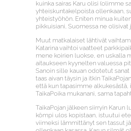
kuinka sairas Karu olisi (olimme
yhteiskuntakelpoista ollenkaan, 
yhteistyöhön. Eniten minua kuiten
pikkuisiani, Suomessa ne olisivat
Muut matkalaiset lähtivät vaihtam
Katarina vaihtoi vaatteet parkkipai
mene koirien luokse, en uskalla 
aitaukseen kyynelten valuessa pitk
Sanoin sille kauan odotetut sanat
taas aivan täysin ja itkin TaikaPojan
että kun tapasimme alkukesästä, i
TaikaPoika mukanani, sama tapah
TaikaPojan jälkeen siirryin Karun 
kömpi ulos kopistaan, istuutui ete
viimeksi lämmittänyt sen tassut jä
ollenkaan kasassa. Karun silmät oli