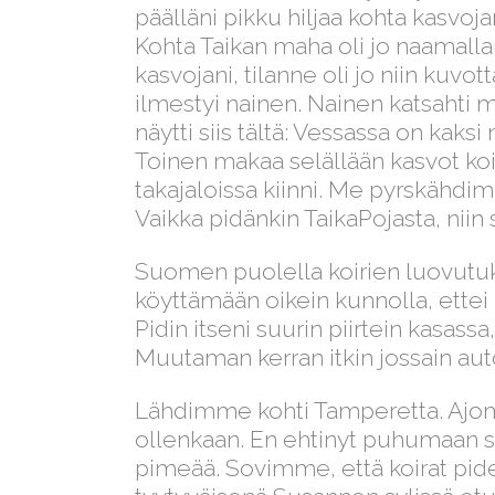
päälläni pikku hiljaa kohta kasvoja
Kohta Taikan maha oli jo naamalla
kasvojani, tilanne oli jo niin kuvot
ilmestyi nainen. Nainen katsahti m
näytti siis tältä: Vessassa on kaksi
Toinen makaa selällään kasvot koira
takajaloissa kiinni. Me pyrskähd
Vaikka pidänkin TaikaPojasta, niin se
Suomen puolella koirien luovutuk
köyttämään oikein kunnolla, ettei 
Pidin itseni suurin piirtein kasass
Muutaman kerran itkin jossain auto
Lähdimme kohti Tamperetta. Ajoma
ollenkaan. En ehtinyt puhumaan sen
pimeää. Sovimme, että koirat pide