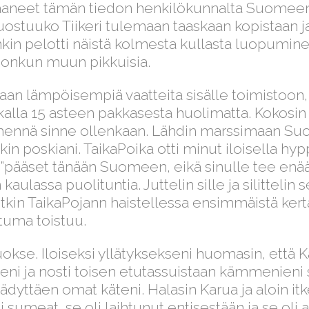
 saaneet tämän tiedon henkilökunnalta Suomeen
suostuuko Tiikeri tulemaan taaskaan kopistaan 
kin pelotti näistä kolmesta kullasta luopuminen
 jonkun muun pikkuisia.
aan lämpöisempiä vaatteita sisälle toimistoon,
kalla 15 asteen pakkasesta huolimatta. Kokosin it
mennä sinne ollenkaan. Lähdin marssimaan Suo
in poskiani. TaikaPoika otti minut iloisella h
 ”pääset tänään Suomeen, eikä sinulle tee enä
 kaulassa puolituntia. Juttelin sille ja silittelin
tkin TaikaPojann haistellessa ensimmäistä ker
tuma toistuu.
luokse. Iloiseksi yllätyksekseni huomasin, että 
eni ja nosti toisen etutassuistaan kämmenieni su
ädyttäen omat käteni. Halasin Karua ja aloin itk
 sumeat, se oli laihtunut entisestään ja se oli 