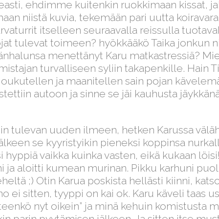
easti, ehdimme kuitenkin ruokkimaan kissat, ja
amaan niistä kuvia, tekemään pari uutta koirav
karvaturrit itselleen seuraavalla reissulla tuotavak
pojat tulevat toimeen? hyökkääkö Taika jonkun
mänhalunsa menettänyt Karu matkastressiä? Mie
istajan turvalliseen syliin takapenkille. Hain T
. Houkutellen ja maanitellen sain pojan kävel
 nostettiin autoon ja sinne se jäi kauhusta jäyk
lmiin tulevan uuden ilmeen, hetken Karussa väläh
keen se kyyristyikin pieneksi koppinsa nurkal
isi hyppiä vaikka kuinka vasten, eikä kukaan löi
ni ja aloitti kumean murinan. Pikku karhuni pu
eltä ;) Otin Karua poskista hellästi kiinni, katsoi
ä no ei sitten, tyyppi on kai ok. Karu käveli taas
i ”teenkö nyt oikein” ja minä kehuin komistusta 
kin parin pyytämisen jälkeen. Ja sitten itse mus