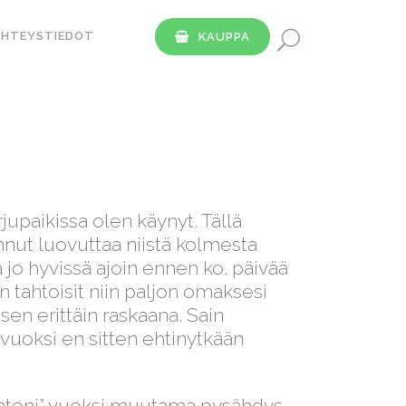
YHTEYSTIEDOT
KAUPPA
jupaikissa olen käynyt. Tällä
unnut luovuttaa niistä kolmesta
a jo hyvissä ajoin ennen ko. päivää
n tahtoisit niin paljon omaksesi
sen erittäin raskaana. Sain
 vuoksi en sitten ehtinytkään
untoni” vuoksi muutama pysähdys