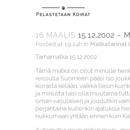
16 MAALIS
15.12.2002 – 
Posted at 19:24h
in
Matkatarinat
Tarhamatka 15.12.2002
Tämä matka on ollut minulle henkis
reissulla Suomeen pääsi iso joukko
koirasta ketään, vaikka tiesin kuin
ja minusta taisi olla muutama tutt
oman varjulaisen ja joudutkin vain 
perjantaina kuitenkin ajatuksia hi
nukkumaan yhtään ennen kuin Kata
Automatka meni miten meni… meid