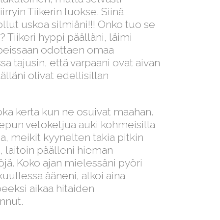
ryin Tiikerin luokse. Siinä
llut uskoa silmiäni!!! Onko tuo se
Tiikeri hyppi päälläni, läimi
kopeissaan odottaen omaa
a tajusin, että varpaani ovat aivan
lläni olivat edellisillan
joka kerta kun ne osuivat maahan.
pun vetoketjua auki kohmeisilla
a, meikit kyynelten takia pitkin
 laitoin päälleni hieman
jä. Koko ajan mielessäni pyöri
 kuullessa ääneni, alkoi aina
peeksi aikaa hitaiden
nnut.