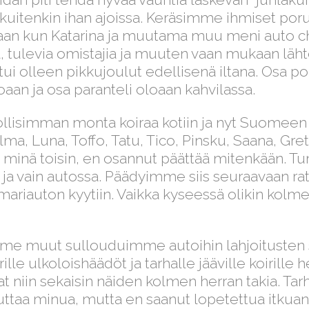
in kuitenkin ihan ajoissa. Keräsimme ihmiset por
ivaan kun Katarina ja muutama muu meni auto 
a, tulevia omistajia ja muuten vaan mukaan läht
ntui olleen pikkujoulut edellisenä iltana. Osa po
an ja osa paranteli oloaan kahvilassa.
isimman monta koiraa kotiin ja nyt Suomeen l
ilma, Luna, Toffo, Tatu, Tico, Pinsku, Saana, Gr
nä toisin, en osannut päättää mitenkään. Tuntui
ossa ja vain autossa. Päädyimme siis seuraavaan
armariauton kyytiin. Vaikka kyseessä olikin kolm
in, me muut sullouduimme autoihin lahjoituste
ille ulkoloishäädöt ja tarhalle jääville koirille
ivat niin sekaisin näiden kolmen herran takia. 
duttaa minua, mutta en saanut lopetettua itkuani