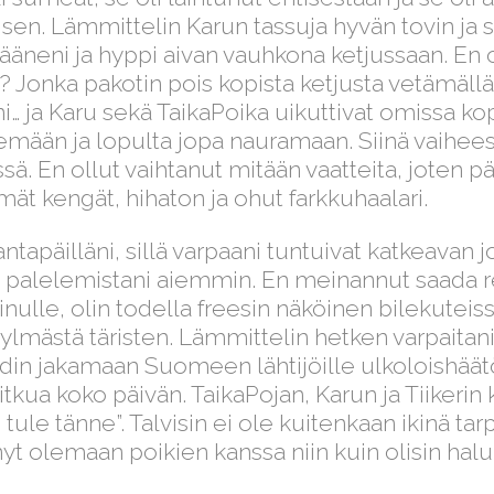
n. Lämmittelin Karun tassuja hyvän tovin ja siir
 ääneni ja hyppi aivan vauhkona ketjussaan. En o
 Jonka pakotin pois kopista ketjusta vetämällä? 
ani… ja Karu sekä TaikaPoika uikuttivat omissa 
emään ja lopulta jopa nauramaan. Siinä vaiheess
ssä. En ollut vaihtanut mitään vaatteita, joten pää
ät kengät, hihaton ja ohut farkkuhaalari.
tapäilläni, sillä varpaani tuntuivat katkeavan 
alelemistani aiemmin. En meinannut saada re
nulle, olin todella freesin näköinen bilekuteiss
lmästä täristen. Lämmittelin hetken varpaitani,
din jakamaan Suomeen lähtijöille ulkoloishäätö
 itkua koko päivän. TaikaPojan, Karun ja Tiikerin
tule tänne”. Talvisin ei ole kuitenkaan ikinä tar
nyt olemaan poikien kanssa niin kuin olisin halu