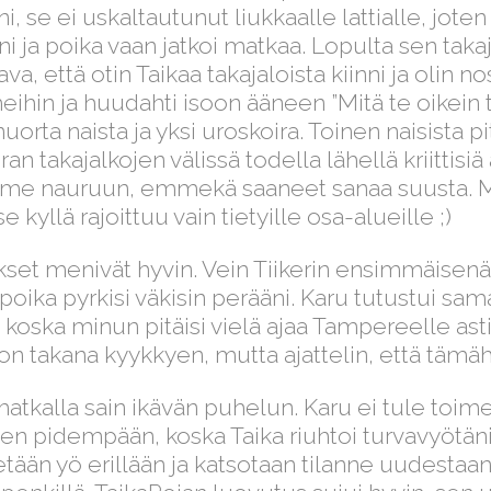
ni, se ei uskaltautunut liukkaalle lattialle, jo
ni ja poika vaan jatkoi matkaa. Lopulta sen tak
tava, että otin Taikaa takajaloista kiinni ja olin
eihin ja huudahti isoon ääneen ”Mitä te oikein t
 nuorta naista ja yksi uroskoira. Toinen naisista
n takajalkojen välissä todella lähellä kriittisiä
imme nauruun, emmekä saaneet sanaa suusta. Mi
 kyllä rajoittuu vain tietyille osa-alueille ;)
set menivät hyvin. Vein Tiikerin ensimmäisenä
poika pyrkisi väkisin perääni. Karu tutustui s
a, koska minun pitäisi vielä ajaa Tampereelle ast
n takana kyykkyen, mutta ajattelin, että tämäh
tkalla sain ikävän puhelun. Karu ei tule toim
 pidempään, koska Taika riuhtoi turvavyötäni t
tään yö erillään ja katsotaan tilanne uudestaa