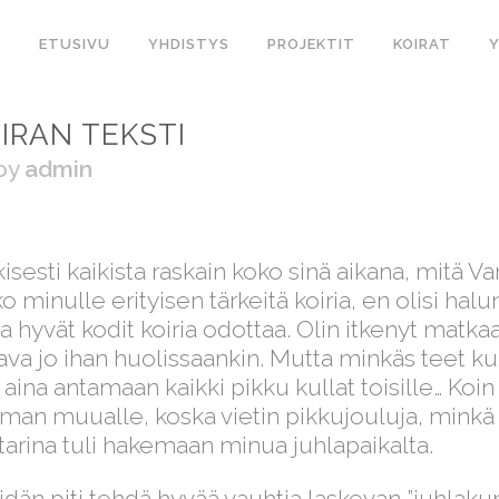
ETUSIVU
YHDISTYS
PROJEKTIT
KOIRAT
MIRAN TEKSTI
by
admin
esti kaikista raskain koko sinä aikana, mitä Var
 minulle erityisen tärkeitä koiria, en olisi hal
ka hyvät kodit koiria odottaa. Olin itkenyt matka
ava jo ihan huolissaankin. Mutta minkäs teet ku
aina antamaan kaikki pikku kullat toisille… Koin 
eman muualle, koska vietin pikkujouluja, minkä
rina tuli hakemaan minua juhlapaikalta.
än piti tehdä hyvää vauhtia laskevan ”juhlak