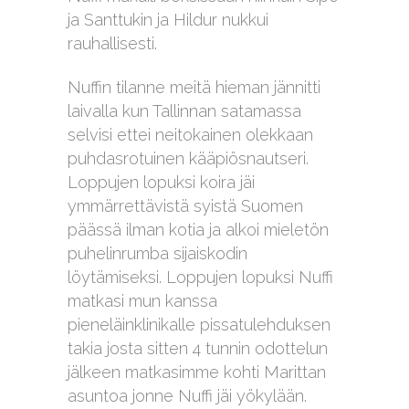
ja Santtukin ja Hildur nukkui
rauhallisesti.
Nuffin tilanne meitä hieman jännitti
laivalla kun Tallinnan satamassa
selvisi ettei neitokainen olekkaan
puhdasrotuinen kääpiösnautseri.
Loppujen lopuksi koira jäi
ymmärrettävistä syistä Suomen
päässä ilman kotia ja alkoi mieletön
puhelinrumba sijaiskodin
löytämiseksi. Loppujen lopuksi Nuffi
matkasi mun kanssa
pieneläinklinikalle pissatulehduksen
takia josta sitten 4 tunnin odottelun
jälkeen matkasimme kohti Marittan
asuntoa jonne Nuffi jäi yökylään.