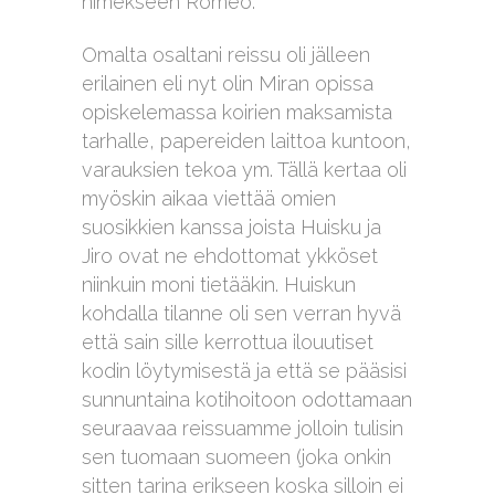
nimekseen Romeo.
Omalta osaltani reissu oli jälleen
erilainen eli nyt olin Miran opissa
opiskelemassa koirien maksamista
tarhalle, papereiden laittoa kuntoon,
varauksien tekoa ym. Tällä kertaa oli
myöskin aikaa viettää omien
suosikkien kanssa joista Huisku ja
Jiro ovat ne ehdottomat ykköset
niinkuin moni tietääkin. Huiskun
kohdalla tilanne oli sen verran hyvä
että sain sille kerrottua ilouutiset
kodin löytymisestä ja että se pääsisi
sunnuntaina kotihoitoon odottamaan
seuraavaa reissuamme jolloin tulisin
sen tuomaan suomeen (joka onkin
sitten tarina erikseen koska silloin ei