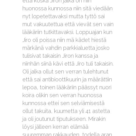
että koska Jiron jalka on niin
huonossa kunnossa niin sitä viedään
nyt lopetettavaksi mutta tyttö sai
mut vakuutettua että vievät sen vain
lääkäriin tutkittavaksi. Loppuajan kun
Jiro oli poissa niin mä kädet hiestä
märkänä vahdin parkkialuetta josko
tulisivat takaisin Jiron kanssa ja
niinhän siinä kävi että Jiro tuli takaisin.
Oli jalka ollut sen verran tulehtunut
että sai antibioottikuurin ja määrättiin
lepoa, toinen lääkäriin päässyt nuori
koira olikin sen verran huonossa
kunnossa ettei sen selviämisestä
ollut takuita, kuumetta yli 41 astetta
ja oli joutunut tiputukseen. Mirakin
löysi jälleen kerran elämää
suuremman rakkauden, todella aran