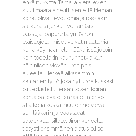
ehkä n.4kk:tta. Tarhalla vierailevien
suuri määrä aiheutti sen että hieman
koirat olivat levottomia ja roskiakin
sai keräillä jonkun verran (siis
pusseja, papereita ym.)Viron
eläisuojeluihmiset veivät muutamia
koiria käymään eläinlääkärissä jolloin
koin todellakin kauhunhetkiä kun
näin niiden vievän Jiroa pois
alueelta. Hetkeä aikasemmin
samainen tyttö joka nyt Jiroa kuskasi
oli tiedustellut erään toisen koiran
kohtaloa joka oli sairas että onko
sillä kotia koska muuten he vievät
sen lääkäriin ja päästävät
sateenkaarisillalle. Jiron kohdalla
tietysti ensimmäinen ajatus oli se