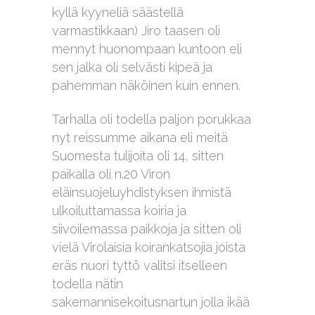
kyllä kyyneliä säästellä
varmastikkaan) Jiro taasen oli
mennyt huonompaan kuntoon eli
sen jalka oli selvästi kipeä ja
pahemman näköinen kuin ennen.
Tarhalla oli todella paljon porukkaa
nyt reissumme aikana eli meitä
Suomesta tulijoita oli 14, sitten
paikalla oli n.20 Viron
eläinsuojeluyhdistyksen ihmistä
ulkoiluttamassa koiria ja
siivoilemassa paikkoja ja sitten oli
vielä Virolaisia koirankatsojia joista
eräs nuori tyttö valitsi itselleen
todella nätin
sakemannisekoitusnartun jolla ikää