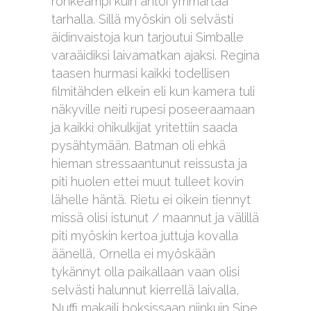
rohkeampi kuin antoi ymmärtää
tarhalla. Sillä myöskin oli selvästi
äidinvaistoja kun tarjoutui Simballe
varaäidiksi laivamatkan ajaksi. Regina
taasen hurmasi kaikki todellisen
filmitähden elkein eli kun kamera tuli
näkyville neiti rupesi poseeraamaan
ja kaikki ohikulkijat yritettiin saada
pysähtymään. Batman oli ehkä
hieman stressaantunut reissusta ja
piti huolen ettei muut tulleet kovin
lähelle häntä. Rietu ei oikein tiennyt
missä olisi istunut / maannut ja välillä
piti myöskin kertoa juttuja kovalla
äänellä, Ornella ei myöskään
tykännyt olla paikallaan vaan olisi
selvästi halunnut kierrellä laivalla,
Nuffi makaili boksissaan niinkuin Sipe