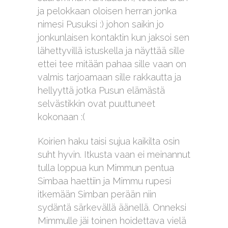
ja pelokkaan oloisen herran jonka
nimesi Pusuksi :) johon saikin jo
jonkunlaisen kontaktin kun jaksoi sen
lähettyvillä istuskella ja näyttää sille
ettei tee mitään pahaa sille vaan on
valmis tarjoamaan sille rakkautta ja
hellyyttä jotka Pusun elämästä
selvästikkin ovat puuttuneet
kokonaan :(
Koirien haku taisi sujua kaikilta osin
suht hyvin. Itkusta vaan ei meinannut
tulla loppua kun Mimmun pentua
Simbaa haettiin ja Mimmu rupesi
itkemään Simban perään niin
sydäntä särkevällä äänellä. Onneksi
Mimmulle jäi toinen hoidettava vielä