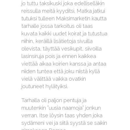
jo tuttu taksikuski joka edelliselläkin
reissulla meitä kyyditsi. Matka jatkui
tutuksi tulleen Maksimarketin kautta
tarhalle jossa tarkoitus oli taas
kuvata kaikki uudet koirat ja tutustua
niihin, keräillä lisätietoja sivuilla
olevista, täyttää vesikupit, siivoilla
lasinsiruja pois ja ennen kaikkea
viettää aikaa koirien kanssa ja antaa
niiden tuntea että joku niistä kyllä
vielä välittää vaikka ovatkin
joutuneet hylätyiksi.
Tarhalla oli paljon pentuja ja
muutenkin ”uusia naamoja” jonkun
verran. Itse löysin taas yhden joka
sydämeni vei ja siitä syystä se saikin