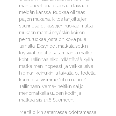
mahtuneet enää samaan laivaan
meidän kanssa. Ruokaa oli taas
paljon mukana, kiitos lahjoittajien,
suurinosa oli kissojen ruokaa mutta
mukaan mahtui myöskin koirien
penturuokaa josta on kova pula
tarhalla. Eksyneet matkalaisetkin
löysivät lopulta satamaan ja matka
kohti Tallinnaa alkoi. Yllättävää kyllä
matka meni nopeasti ja vaikka laiva
hieman keinuikin ja laivalla oli todella
kuuma selvisimme ”ehjin nahoin”
Tallinnaan. Verna- neitikin sai jo
menomatkalla uuden kodin ja
matkaa siis 14.6 Suomeen.
Meitä olikin satamassa odottamassa