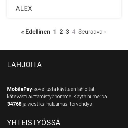
ALEX
« Edellinen
1
2
3
4
Seuraava »
LAHJOITA
MobilePay
-sovellusta käyttäen lahjoitat
kätevästi auttamistyöhömme. Käytä numeroa
34768
ja viestiksi haluamasi tervehdys
YHTEISTYÖSSÄ