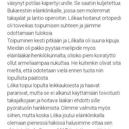
väsynyt potilas käpertyi unille. Se saatiin kuljetettua
Bukarestiin eläinklinikalle, jossa sen molemmat
takajalat ja lantio operoitiin. Lilikaa hoitanut ortopedi
oli toiveikas toipumisen suhteen ja jäimme
odottamaan tuloksia.
Toipuminen kesti pitkään ja Lilikalla oli suuria kipuja.
Meidän
oli pakko pyytää mielipide myös
eläinlääkärihenkilökunnalta, olisiko pieni koiratyttö
ollut armeliaampaa nukuttaa. He kuitenkin olivat sitä
mieltä, että odotetaan vielä ennen tuota niin
lopullista päätöstä.
Lilika toipui lopulta leikkauksesta ja haavat
paranivat, mutta se ei alkanut käyttämään toivotusti
takajalkojaan ja hoitava lääkäri ehdotti sille
pyörätuolin hankkimista. Olimme valmiita myös
siihen, mutta koska Lilika joutui eläinklinikalla
olemaan pienessä häkissä halusimme ottaa sen