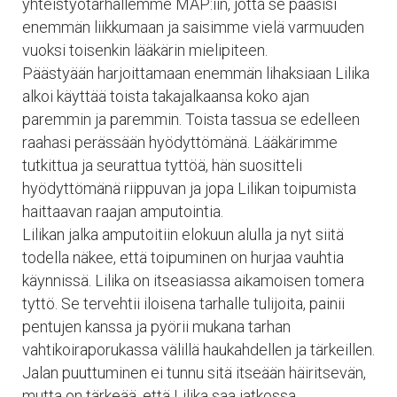
yhteistyötarhallemme MAP:iin, jotta se pääsisi
enemmän liikkumaan ja saisimme vielä varmuuden
vuoksi toisenkin lääkärin mielipiteen.
Päästyään harjoittamaan enemmän lihaksiaan Lilika
alkoi käyttää toista takajalkaansa koko ajan
paremmin ja paremmin. Toista tassua se edelleen
raahasi perässään hyödyttömänä. Lääkärimme
tutkittua ja seurattua tyttöä, hän suositteli
hyödyttömänä riippuvan ja jopa Lilikan toipumista
haittaavan raajan amputointia.
Lilikan jalka amputoitiin elokuun alulla ja nyt siitä
todella näkee, että toipuminen on hurjaa vauhtia
käynnissä. Lilika on itseasiassa aikamoisen tomera
tyttö. Se tervehtii iloisena tarhalle tulijoita, painii
pentujen kanssa ja pyörii mukana tarhan
vahtikoiraporukassa välillä haukahdellen ja tärkeillen.
Jalan puuttuminen ei tunnu sitä itseään häiritsevän,
mutta on tärkeää, että Lilika saa jatkossa