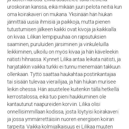
uroskoiran kanssa, eikä mikään juuri pelota neitiä kun
oma koirakaveri on mukana. Yksinään hän hiukan
jännittää uusia ihmisiä ja paikkoja, mutta pienen
tutustumisen jälkeen kaikki ovat kivoja ja kaikkialla
on kivaa. Lilikan lempipuuhaa on rapsutuksien
saaminen, puruluiden järsiminen ja vinkuleluilla
leikkiminen, ulkoilu on myös kivaa ja hän käveleekin
nätisti hihnassa. Kynnet Lilika antaa leikata nätisti, ja
harjatakkin vaikka turkki ei tunnu menemään takkuun
ollenkaan. Tyttö saattaa haukahtaa postinkantajaa
tai sisään tulevaa vierailijaa, ja hän hiukan murisee
leikin ohessa. Hän asustelee kuitenkin tällä hetkellä
kerrostalossa, eikä tuo pieni haukkuminen ole
kantautunut naapureiden korviin. Lilika olisi
onnellisimmillaan kodissa, josta löytyisi koirakaveri
ja jossa ymmärrettäisiin nuoren energisen koiran
tarpeita. Vaikka kolmijalkaisuus ei Lilikaa muuten