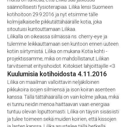
säännöllisesti fysioterapiaa. Lilika lensi Suomeen
kotihoitoon 29.9.2016 ja nyt etsimme tälle
kolmijalkaiselle pikkutättähäärälle kotia, joka
sitoutuisi kuntouttamaan Lilikaa.
Lilikalla on oikeassa silmässä ns. cherry-eye ja
tulemme leikkauttamaan sen kuntoon ennen uuteen
kotiin siirtymistä. Lilika on mukana Kotia kohti -
projektissamme, mikä on mahdollistanut Lilikan
tarvitsemat erityishoidot. Kiitokset lahjoittajille <3
Kuulumisia kotihoidosta 4.11.2016
Lilika on maailman valloittavin neljäkiloinen
pikkukoira isojen silmiensä ja ison koiran asenteen
kanssa. Tällä tättähäärällä on vain kolme jalkaa, mikä
ei tunnu neidin menoa haittaavan vaan energiaa
tuntuu olevan loputtomasti. Lilika on täysin sisäsiisti
ja tulee toimeen sekä muiden koirien, että kissojen
ja lasten kanssa. Lilika asustelee tällä hetkellä