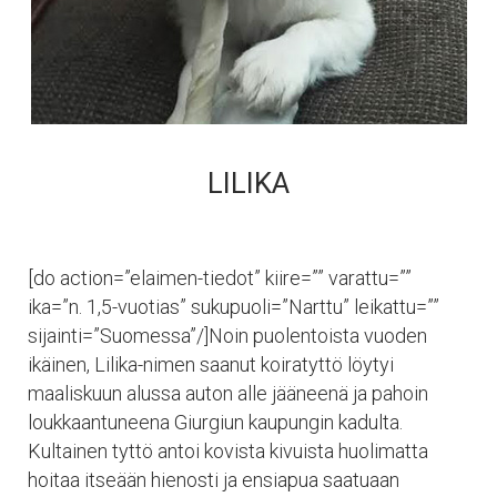
LILIKA
[do action=”elaimen-tiedot” kiire=”” varattu=””
ika=”n. 1,5-vuotias” sukupuoli=”Narttu” leikattu=””
sijainti=”Suomessa”/]Noin puolentoista vuoden
ikäinen, Lilika-nimen saanut koiratyttö löytyi
maaliskuun alussa auton alle jääneenä ja pahoin
loukkaantuneena Giurgiun kaupungin kadulta.
Kultainen tyttö antoi kovista kivuista huolimatta
hoitaa itseään hienosti ja ensiapua saatuaan