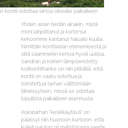
 kontti odottaa siirtoa oikealle paikalleen
Yhden asian tiedän ainakin, mistä
moni lahjoittanut ja kortensa
kekoomme kantanut haluaisi kuulla.
Nimittäin konttiasian etenemisestä ja
siitä saammekin kertoa hyviä uutisia.
Sandran ja koirien lämpöeristetty
kotikonttihanke on niin pitkällä, että
kontti on saatu ostettua ja
toimitettua tarhan välittömään
läheisyyteen, missä se odottaa
lopullista paikalleen asennusta.
Koiratarhan ”keskikäytävä” on
päässyt niin huonoon kuntoon, että
kuljetusauton oli mahdotonta saada