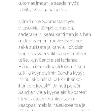
ulkomaailmaan ja saada myös
tarvittaessa apua koirille.
Toimitimme Suomesta myös
villasukkia, lämpökerraston,
sadepuvun, kaasukeittimen ja siihen
uuden pannun, ruuvinvääntimen
sekä suklaata ja kahvia. Toivoisin
vain osaavani välittää sen tunteen
teille, kun Sandra sai lahjansa.
Hänellä ihan oikeasti loksahti suu
auki ja kyynelsilmin Sandra kysyi:
”Minulleko nämä kaikki? Ihanko-
ihanko oikeasti?” Ja heti perään
Sandran vielä kyyneleistä kosteat
silmät alkoivat säihkyä ja hän
kaappasi meidät halaukseensa ja