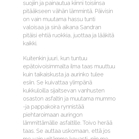
suojiin ja painautua kiinni toisiinsa
pitääkseen vähän lämmintä. Päivisin
on vain muutama hassu tunti
valoisaa ja sinä aikana Sandran
pitäisi ehtiä ruokkia, juottaa ja lääkitä
kaikki.
Kuitenkin juuri, kun tuntuu
epätoivoisimmalta ilma taas muuttuu
kuin taikaiskusta ja aurinko tulee
esiin. Se kuivattaa ylimpänä
kukkuloilla sijaitsevan vanhusten
osaston asfaltin ja muutama mummo
-ja pappakoira rynnistää
piehtaroimaan auringon
lämmittämälle asfaltille. Toivo herää
taas. Se auttaa uskomaan, että jos
me vain yritämme kovasti, niin me