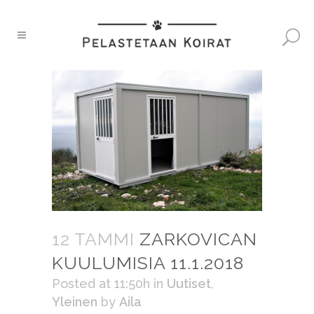
12 TAMMI
ZARKOVICAN
KUULUMISIA 11.1.2018
Posted at 11:50h
in
Uutiset
,
Yleinen
by
Aila