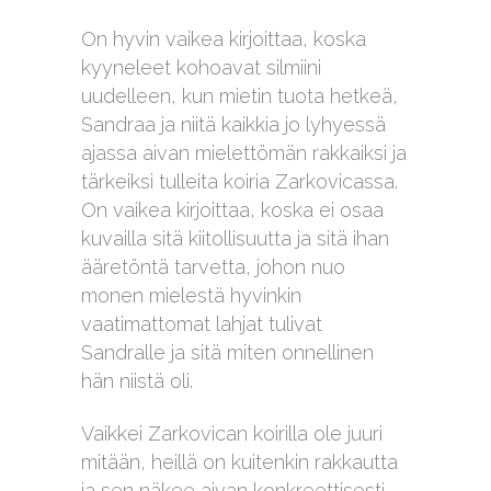
On hyvin vaikea kirjoittaa, koska
kyyneleet kohoavat silmiini
uudelleen, kun mietin tuota hetkeä,
Sandraa ja niitä kaikkia jo lyhyessä
ajassa aivan mielettömän rakkaiksi ja
tärkeiksi tulleita koiria Zarkovicassa.
On vaikea kirjoittaa, koska ei osaa
kuvailla sitä kiitollisuutta ja sitä ihan
ääretöntä tarvetta, johon nuo
monen mielestä hyvinkin
vaatimattomat lahjat tulivat
Sandralle ja sitä miten onnellinen
hän niistä oli.
Vaikkei Zarkovican koirilla ole juuri
mitään, heillä on kuitenkin rakkautta
ja sen näkee aivan konkreettisesti