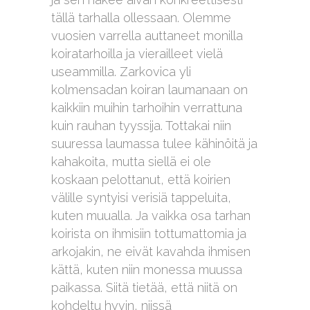
tällä tarhalla ollessaan. Olemme
vuosien varrella auttaneet monilla
koiratarhoilla ja vierailleet vielä
useammilla. Zarkovica yli
kolmensadan koiran laumanaan on
kaikkiin muihin tarhoihin verrattuna
kuin rauhan tyyssija. Tottakai niin
suuressa laumassa tulee kähinöitä ja
kahakoita, mutta siellä ei ole
koskaan pelottanut, että koirien
välille syntyisi verisiä tappeluita,
kuten muualla. Ja vaikka osa tarhan
koirista on ihmisiin tottumattomia ja
arkojakin, ne eivät kavahda ihmisen
kättä, kuten niin monessa muussa
paikassa. Siitä tietää, että niitä on
kohdeltu hyvin, niissä