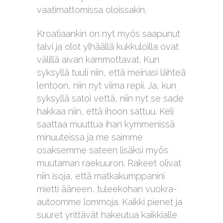
vaatimattomissa oloissakin.
Kroatiaankin on nyt myös saapunut
talvi ja olot ylhäällä kukkuloilla ovat
välillä aivan kammottavat. Kun
syksyllä tuuli niin, että meinasi lähteä
lentoon, niin nyt viima repii. Ja, kun
syksyllä satoi vettä, niin nyt se sade
hakkaa niin, että ihoon sattuu. Keli
saattaa muuttua ihan kymmenissä
minuuteissa ja me saimme
osaksemme sateen lisäksi myös
muutaman raekuuron. Rakeet olivat
niin isoja, että matkakumppanini
mietti ääneen, tuleekohan vuokra-
autoomme lommoja. Kaikki pienet ja
suuret yrittävät hakeutua kaikkialle