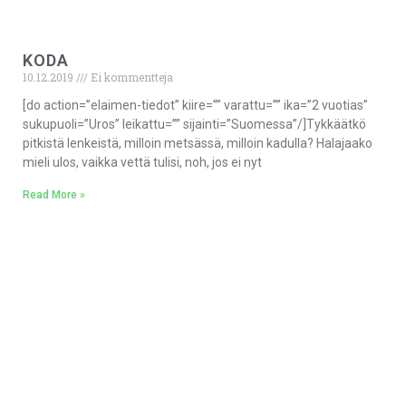
KODA
10.12.2019
Ei kommentteja
[do action=”elaimen-tiedot” kiire=”” varattu=”” ika=”2 vuotias”
sukupuoli=”Uros” leikattu=”” sijainti=”Suomessa”/]Tykkäätkö
pitkistä lenkeistä, milloin metsässä, milloin kadulla? Halajaako
mieli ulos, vaikka vettä tulisi, noh, jos ei nyt
Read More »