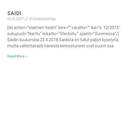
SAIDI
19.10.2017
Ei kommentteja
[do action=”elaimen-tiedot” kiire=”” varattu=”” ika=”s. 12/2015″
sukupuoli=”Narttu” leikattu=”Steriloitu ” sijainti=”Suomessa”/]
Saidin kuulumisia 23.4.2018 Saidista on tullut paljon kyselyitä,
mutta valitettavasti hänestä kiinnostuneet ovat suurin osa
Read More »