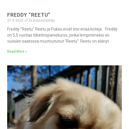
FREDDY ”REETU”
27.8.2025
Ei kommentteja
Freddy ”Reetu” Reetu ja Puksu eivät etsi enää koteja. Freddy
on 5,5 vuotias tiibetinspanieliuros, jonka lempinimeksi on
vuosien saatossa muotoutunut ”Reetu”. Reetu on elänyt
Read More »