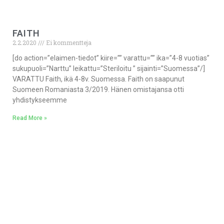
FAITH
2.2.2020
Ei kommentteja
[do action=”elaimen-tiedot” kiire=”” varattu=”” ika=”4-8 vuotias”
sukupuoli=”Narttu” leikattu=”Steriloitu ” sijainti=”Suomessa”/]
VARATTU Faith, ikä 4-8v. Suomessa. Faith on saapunut
Suomeen Romaniasta 3/2019. Hänen omistajansa otti
yhdistykseemme
Read More »