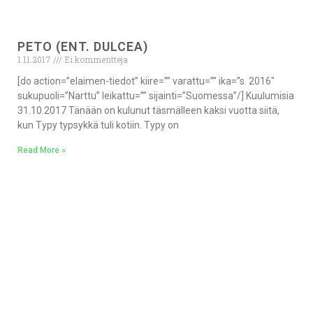
PETO (ENT. DULCEA)
1.11.2017
Ei kommentteja
[do action=”elaimen-tiedot” kiire=”” varattu=”” ika=”s. 2016″
sukupuoli=”Narttu” leikattu=”” sijainti=”Suomessa”/] Kuulumisia
31.10.2017 Tänään on kulunut täsmälleen kaksi vuotta siitä,
kun Typy typsykkä tuli kotiin. Typy on
Read More »