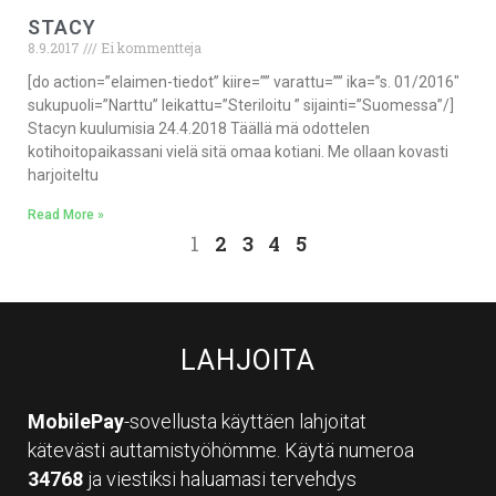
STACY
8.9.2017
Ei kommentteja
[do action=”elaimen-tiedot” kiire=”” varattu=”” ika=”s. 01/2016″
sukupuoli=”Narttu” leikattu=”Steriloitu ” sijainti=”Suomessa”/]
Stacyn kuulumisia 24.4.2018 Täällä mä odottelen
kotihoitopaikassani vielä sitä omaa kotiani. Me ollaan kovasti
harjoiteltu
Read More »
1
2
3
4
5
LAHJOITA
MobilePay
-sovellusta käyttäen lahjoitat
kätevästi auttamistyöhömme. Käytä numeroa
34768
ja viestiksi haluamasi tervehdys