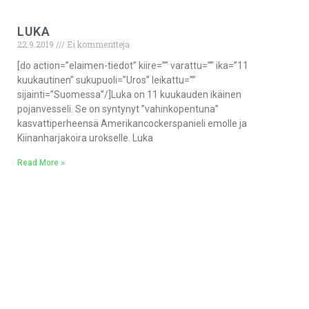
LUKA
22.9.2019
Ei kommentteja
[do action=”elaimen-tiedot” kiire=”” varattu=”” ika=”11
kuukautinen” sukupuoli=”Uros” leikattu=””
sijainti=”Suomessa”/]Luka on 11 kuukauden ikäinen
pojanvesseli. Se on syntynyt ”vahinkopentuna”
kasvattiperheensä Amerikancockerspanieli emolle ja
Kiinanharjakoira urokselle. Luka
Read More »